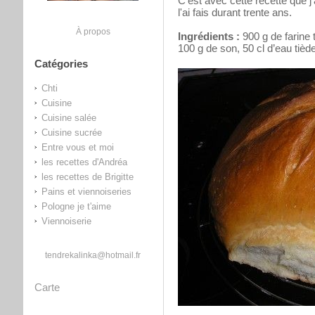
C'est avec cette recette que j
l'ai fais durant trente ans.
À propos
Ingrédients :
900 g de farine 
100 g de son, 50 cl d’eau tiède
Catégories
Chti
Cuisine
Cuisine salée
Cuisine sucrée
Entre vous et moi
les recettes d'Andréa
les recettes de Brigitte
Pains et viennoiseries
Pologne je t'aime
Viennoiserie
tendrekalinka@hotmail.fr
Carte