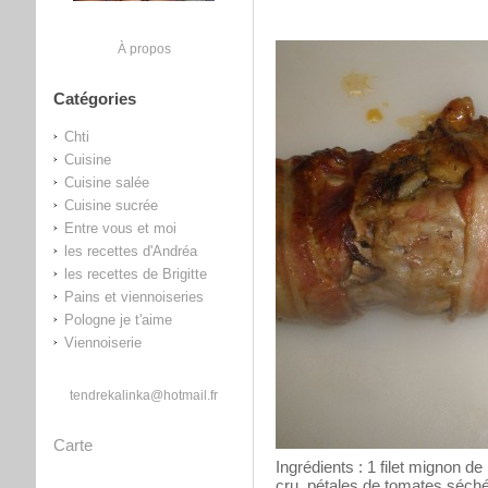
À propos
Catégories
Chti
Cuisine
Cuisine salée
Cuisine sucrée
Entre vous et moi
les recettes d'Andréa
les recettes de Brigitte
Pains et viennoiseries
Pologne je t'aime
Viennoiserie
tendrekalinka@hotmail.fr
Carte
Ingrédients : 1 filet mignon d
cru, pétales de tomates séchée