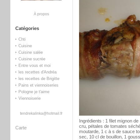
À propos
Catégories
Chti
Cuisine
Cuisine salée
Cuisine sucrée
Entre vous et moi
les recettes d'Andréa
les recettes de Brigitte
Pains et viennoiseries
Pologne je t'aime
Viennoiserie
tendrekalinka@hotmail.fr
Ingrédients : 1 filet mignon d
cru, pétales de tomates séchée
Carte
moutarde, 1 c à s de sauce tom
sec, 10 cl de bouillon, 1 gou