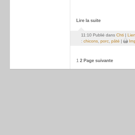
Lire la suite
11:10 Publié dans
Chti
|
Lie
:
chicons
,
porc
,
pâté
|
Imp
1
2
Page suivante