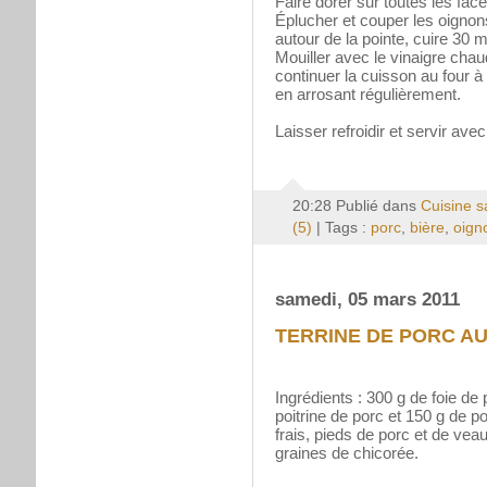
Faire dorer sur toutes les face
Éplucher et couper les oignons
autour de la pointe, cuire 30 m
Mouiller avec le vinaigre chaud,
continuer la cuisson au four à
en arrosant régulièrement.
Laisser refroidir et servir av
20:28 Publié dans
Cuisine s
(5)
| Tags :
porc
,
bière
,
oign
samedi, 05 mars 2011
TERRINE DE PORC AU
Ingrédients : 300 g de foie de
poitrine de porc et 150 g de 
frais, pieds de porc et de ve
graines de chicorée.