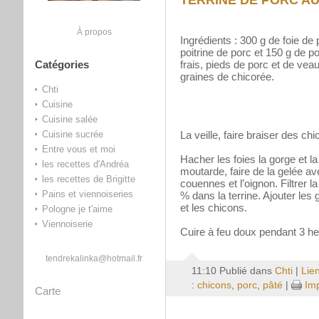
TERRINE DE PORC AU
À propos
Ingrédients : 300 g de foie de
poitrine de porc et 150 g de 
Catégories
frais, pieds de porc et de ve
graines de chicorée.
Chti
Cuisine
Cuisine salée
Cuisine sucrée
La veille, faire braiser des ch
Entre vous et moi
Hacher les foies la gorge et la 
les recettes d'Andréa
moutarde, faire de la gelée av
les recettes de Brigitte
couennes et l’oignon. Filtrer l
Pains et viennoiseries
% dans la terrine. Ajouter les
et les chicons.
Pologne je t'aime
Viennoiserie
Cuire à feu doux pendant 3 he
tendrekalinka@hotmail.fr
11:10 Publié dans
Chti
|
Lie
:
chicons
,
porc
,
pâté
|
Imp
Carte