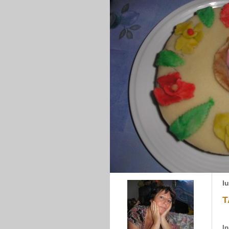
lu
T
In