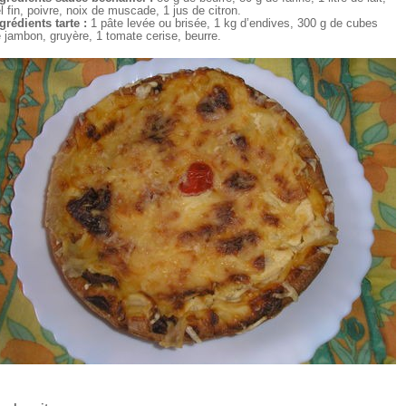
l fin, poivre, noix de muscade, 1 jus de citron.
grédients tarte :
1 pâte levée ou brisée, 1 kg d’endives, 300 g de cubes
 jambon, gruyère, 1 tomate cerise, beurre.