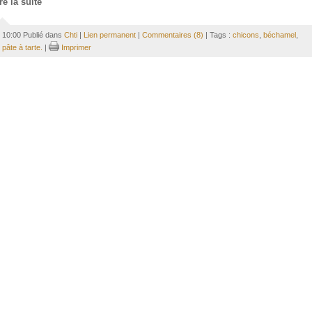
re la suite
10:00 Publié dans
Chti
|
Lien permanent
|
Commentaires (8)
| Tags :
chicons
,
béchamel
,
pâte à tarte.
|
Imprimer