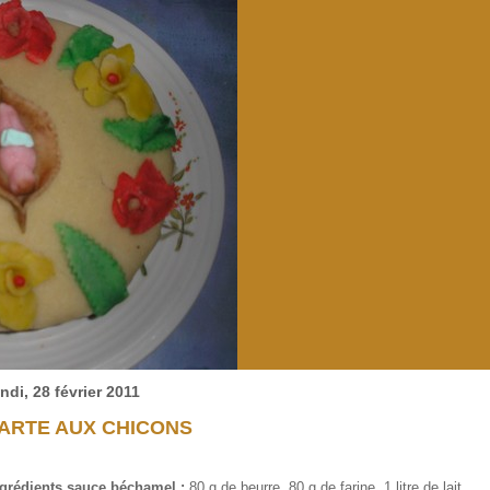
ndi, 28 février 2011
ARTE AUX CHICONS
grédients sauce béchamel :
80 g de beurre, 80 g de farine, 1 litre de lait,